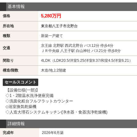
基本情報
5,280万円
価格
所在地
東京都八王子市北野台
種類
新築一戸建て
京王線 北野駅 西武北野台 バス12分 停歩4分
交通
ＪＲ中央線 八王子駅 白山神社 バス21分 停歩8分
間取り
4LDK（LDK20.5/洋室5.25/洋室8.37/和室4.5/洋室6.21）
構造/階数
木造/地上2階建
セールスコメント
【設備仕様(一部)】
◇1・2階温水洗浄便座完備
◇洗面化粧台フルフラットカウンター
◇浴室換気乾燥機
◇人造大理石システムキッチン(浄水器・食器洗浄乾燥機)
詳細情報
完成年
2026年6月築