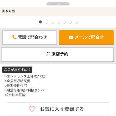
1/7
間取り図 -
電話で問合わせ
メールで問合せ
来店予約
ここがおすすめ！
○エントランス上部吹き抜け
○全居室収納完備
○長期優良住宅
○耐震等級3級+制振ダンパー
○2台駐車可能