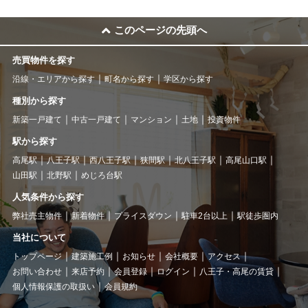
このページの先頭へ
売買物件を探す
沿線・エリアから探す
町名から探す
学区から探す
種別から探す
新築一戸建て
中古一戸建て
マンション
土地
投資物件
駅から探す
高尾駅
八王子駅
西八王子駅
狭間駅
北八王子駅
高尾山口駅
山田駅
北野駅
めじろ台駅
人気条件から探す
弊社売主物件
新着物件
プライスダウン
駐車2台以上
駅徒歩圏内
当社について
トップページ
建築施工例
お知らせ
会社概要
アクセス
お問い合わせ
来店予約
会員登録
ログイン
八王子・高尾の賃貸
個人情報保護の取扱い
会員規約