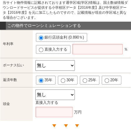
当サイト物件情報に記載されております通学区域(学区)情報は、国土数値情報ダ
ウンロードサービスが提供する小学校区データ【2016年度】及び中学校区デー
タ【2016年度】を元に加工したものですので、記載情報が現在の学区域と異な
る場合がございます。
この物件でローンシミュレーションする
銀行店頭金利 (0.890％)
年利率
直接入力する
％
ボーナス払い
返済年数
35年
30年
25年
20年
直接入力する
頭金
万円