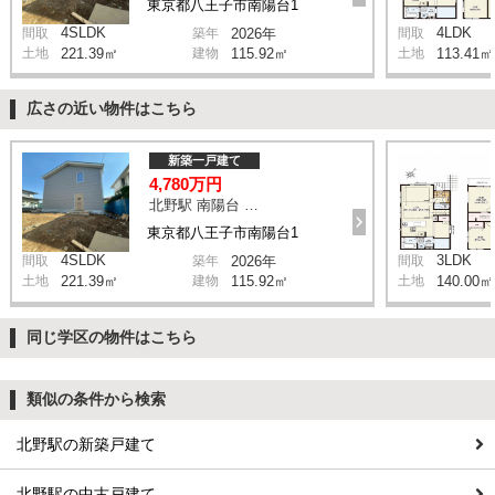
東京都八王子市南陽台1
4SLDK
4LDK
間取
築年
2026年
間取
土地
221.39㎡
建物
115.92㎡
土地
113.41㎡
広さの近い物件はこちら
新築一戸建て
4,780万円
北野駅 南陽台 バス8分 停歩6分
東京都八王子市南陽台1
4SLDK
3LDK
間取
築年
2026年
間取
土地
221.39㎡
建物
115.92㎡
土地
140.00㎡
同じ学区の物件はこちら
類似の条件から検索
北野駅の新築戸建て
北野駅の中古戸建て