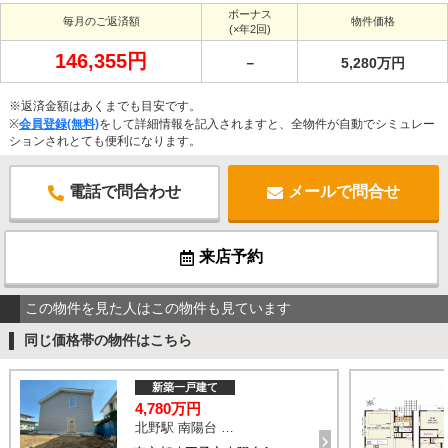
ボーナス
毎月のご返済額
物件価格
(×年2回)
146,355円
－
5,280万円
※返済金額はあくまでも目安です。
※
会員登録(無料)
をして詳細情報を記入されますと、全物件が自動でシミュレー
ションされとても便利になります。
電話で問合わせ
メールで問合せ
来店予約
この物件を見た人はこの物件も見ています
同じ価格帯の物件はこちら
新築一戸建て
4,780万円
北野駅 南陽台 バス8分 停歩6分