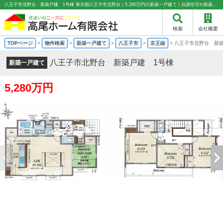
八王子市北野台 新築戸建 1号棟 東京都八王子市北野台｜5,280万円の新築一戸建て｜分譲住宅や新築物件｜高尾ホーム有限会社
検索
会社概要
TOPページ
>
物件検索
>
新築一戸建て
>
八王子市
>
京王線
>
八王子市北野台 新築
八王子市北野台 新築戸建 1号棟
新築一戸建て
5,280万円