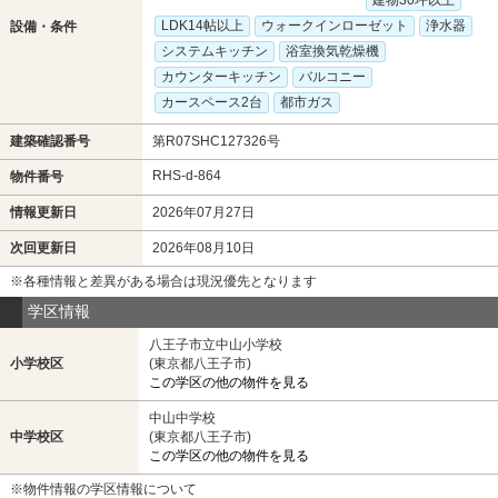
建物30坪以上
LDK14帖以上
ウォークインローゼット
浄水器
設備・条件
システムキッチン
浴室換気乾燥機
カウンターキッチン
バルコニー
カースペース2台
都市ガス
建築確認番号
第R07SHC127326号
RHS-d-864
物件番号
情報更新日
2026年07月27日
次回更新日
2026年08月10日
※各種情報と差異がある場合は現況優先となります
学区情報
八王子市立中山小学校
小学校区
(東京都八王子市)
この学区の他の物件を見る
中山中学校
中学校区
(東京都八王子市)
この学区の他の物件を見る
※物件情報の学区情報について