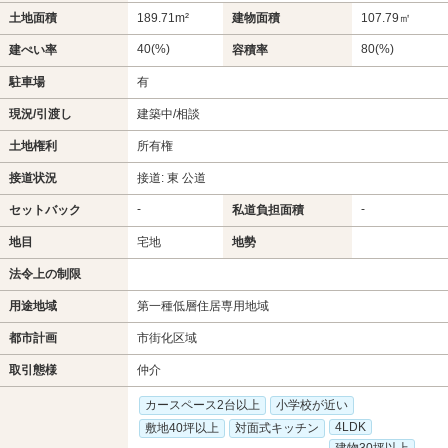
土地面積
189.71m²
建物面積
107.79㎡
40(%)
80(%)
建ぺい率
容積率
駐車場
有
現況/引渡し
建築中/相談
土地権利
所有権
接道状況
接道: 東 公道
-
-
セットバック
私道負担面積
地目
宅地
地勢
法令上の制限
用途地域
第一種低層住居専用地域
都市計画
市街化区域
取引態様
仲介
カースペース2台以上
小学校が近い
4LDK
敷地40坪以上
対面式キッチン