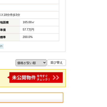
ス18分停歩3分
165.00㎡
地面積
57.7万円
単価
200.0%
積率