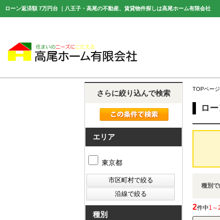
ローン返済額 7万円台 ｜八王子・高尾の不動産、賃貸物件探しは高尾ホーム有限会社
TOPページ
さらに絞り込んで検索
ロー
エリア
東京都
種別で
2
件中
1～
種別