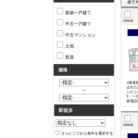
新築一戸建て
check
中古一戸建て
中古マンション
土地
投資
価格
○南道
まれた
～
ンビニ
5・一
発電設
駅徒歩
check
さらにこだわり条件を選択する