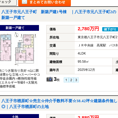
八王子市元八王子町 新築戸建1号棟 ｜八王子市元八王子町2の
新築一戸建て
新築一戸建て
2,780万円
価格
値下がり
東京都八王子市元八王子町2
所在地
ＪＲ中央線 高尾駅 バス8
交通
4LDK
間取り
95.58㎡
建物面積
2025年12月
築年月
路につき陽当り良好 ○山に囲
緑豊かな立地 ○スーパーやコ
3
等徒歩圏内 ○断熱性能等級
枚
次エネルギー等級6 ○太陽光
備標準搭載
八王子市楢原町☆売主☆仲介手数料不要☆38.42坪☆建築条件無し
◎｜八王子市楢原町の土地
土地
2,880万円