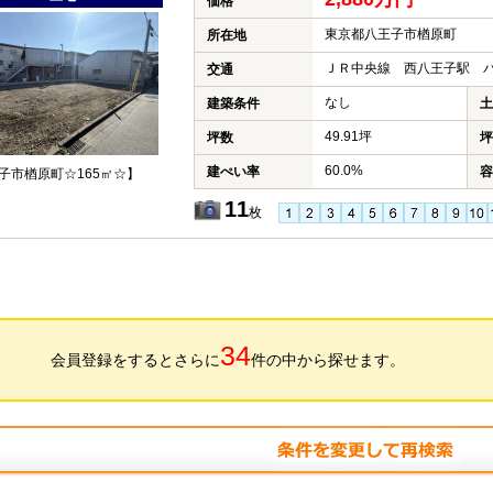
価格
東京都八王子市楢原町
所在地
ＪＲ中央線 西八王子駅 バ
交通
なし
建築条件
土
49.91坪
坪数
坪
60.0%
建ぺい率
容
子市楢原町☆165㎡☆】
11
枚
34
会員登録をするとさらに
件の中から探せます。