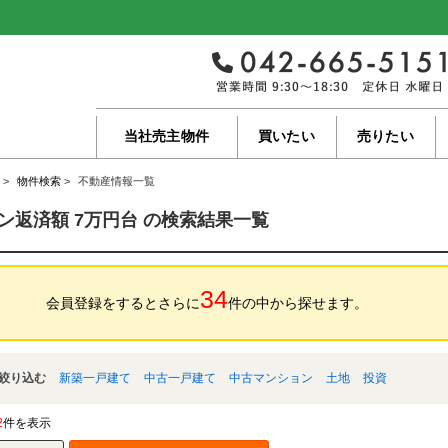
当社売主物件
買いたい
売りたい
>
物件検索
>
不動産情報一覧
ン返済額 7万円台 の検索結果一覧
34
会員登録をするとさらに
件の中から探せます。
絞り込む
新築一戸建て
中古一戸建て
中古マンション
土地
投資
2
件を表示