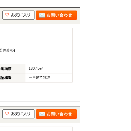
分停歩4分
130.45㎡
土地面積
一戸建て/木造
建物構造