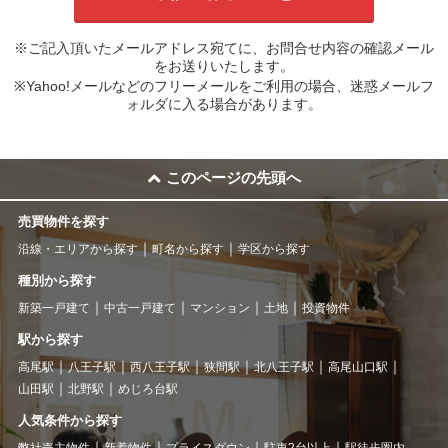
※ご記入頂いたメールアドレス宛てに、お問合せ内容の確認メール
をお送りいたします。
※Yahoo!メールなどのフリーメールをご利用の場合、迷惑メールフ
ォルダに入る場合があります。
このページの先頭へ
売買物件を探す
沿線・エリアから探す
町名から探す
学区から探す
種別から探す
新築一戸建て
中古一戸建て
マンション
土地
投資物件
駅から探す
高尾駅
八王子駅
西八王子駅
狭間駅
北八王子駅
高尾山口駅
山田駅
北野駅
めじろ台駅
人気条件から探す
弊社売主物件
新着物件
プライスダウン
駐車2台以上
駅徒歩圏内