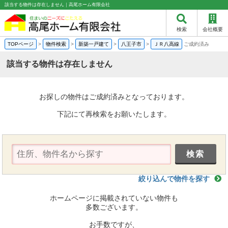
該当する物件は存在しません｜高尾ホーム有限会社
検索
会社概要
TOPページ
>
物件検索
>
新築一戸建て
>
八王子市
>
ＪＲ八高線
ご成約済み
該当する物件は存在しません
お探しの物件はご成約済みとなっております。
下記にて再検索をお願いたします。
絞り込んで物件を探す
ホームページに掲載されていない物件も
多数ございます。
お手数ですが、