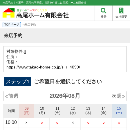
来店予約｜八王子・高尾の不動産、賃貸物件探しは高尾ホーム有限会社
検索
会社概要
TOPページ
> 来店予約
来店予約
対象物件:
[]
住所：
価格：
https://www.takao-home.co.jp/s_r_4099/
ステップ1
ご希望日を選択してください
2026年08月
«前週
次週»
09
10
11
12
13
14
15
時間
(日)
(月)
(火)
(水)
(木)
(金)
(土)
10:00
×
○
○
×
○
○
○