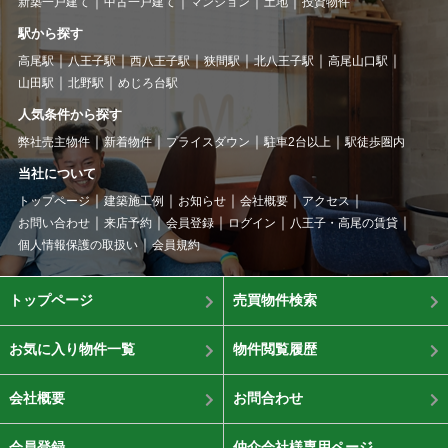
新築一戸建て
中古一戸建て
マンション
土地
投資物件
駅から探す
高尾駅
八王子駅
西八王子駅
狭間駅
北八王子駅
高尾山口駅
山田駅
北野駅
めじろ台駅
人気条件から探す
弊社売主物件
新着物件
プライスダウン
駐車2台以上
駅徒歩圏内
当社について
トップページ
建築施工例
お知らせ
会社概要
アクセス
お問い合わせ
来店予約
会員登録
ログイン
八王子・高尾の賃貸
個人情報保護の取扱い
会員規約
トップページ
売買物件検索
お気に入り物件一覧
物件閲覧履歴
会社概要
お問合わせ
会員登録
仲介会社様専用ページ