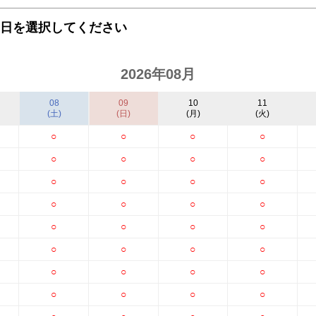
日を選択してください
2026年08月
08
09
10
11
(土)
(日)
(月)
(火)
○
○
○
○
○
○
○
○
○
○
○
○
○
○
○
○
○
○
○
○
○
○
○
○
○
○
○
○
○
○
○
○