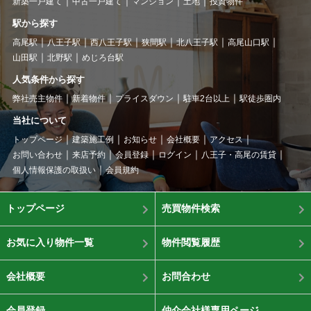
新築一戸建て
中古一戸建て
マンション
土地
投資物件
駅から探す
高尾駅
八王子駅
西八王子駅
狭間駅
北八王子駅
高尾山口駅
山田駅
北野駅
めじろ台駅
人気条件から探す
弊社売主物件
新着物件
プライスダウン
駐車2台以上
駅徒歩圏内
当社について
トップページ
建築施工例
お知らせ
会社概要
アクセス
お問い合わせ
来店予約
会員登録
ログイン
八王子・高尾の賃貸
個人情報保護の取扱い
会員規約
トップページ
売買物件検索
お気に入り物件一覧
物件閲覧履歴
会社概要
お問合わせ
会員登録
仲介会社様専用ページ