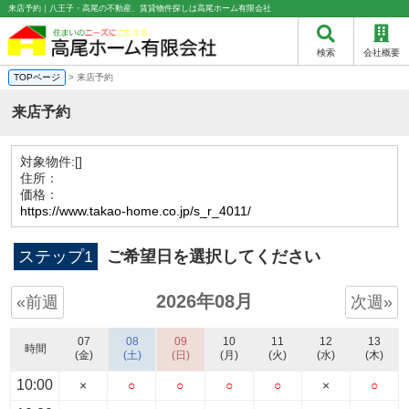
来店予約｜八王子・高尾の不動産、賃貸物件探しは高尾ホーム有限会社
検索
会社概要
TOPページ
> 来店予約
来店予約
対象物件:
[]
住所：
価格：
https://www.takao-home.co.jp/s_r_4011/
ステップ1
ご希望日を選択してください
2026年08月
«前週
次週»
07
08
09
10
11
12
13
時間
(金)
(土)
(日)
(月)
(火)
(水)
(木)
10:00
×
○
○
○
○
×
○