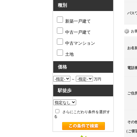
種別
パス
新築一戸建て
お
中古一戸建て
中古マンション
お名
土地
価格
電話
～
万円
駅徒歩
ご住
さらにこだわり条件を選択す
る
その
（ご要