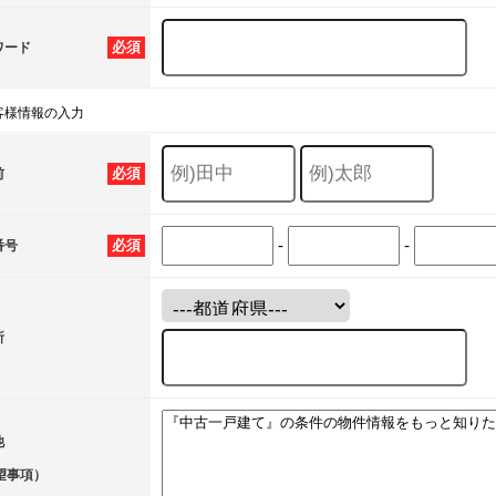
必須
ワード
客様情報の入力
必須
前
-
-
必須
番号
所
他
望事項）