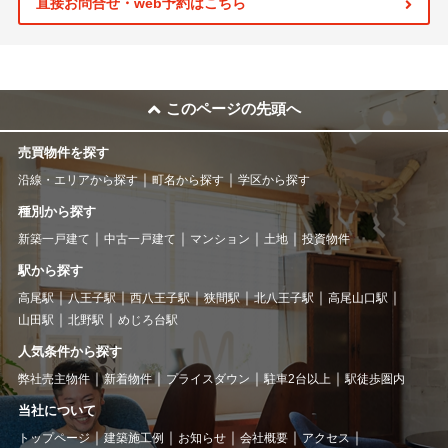
直接お問合せ・web予約はこちら
このページの先頭へ
売買物件を探す
沿線・エリアから探す
町名から探す
学区から探す
種別から探す
新築一戸建て
中古一戸建て
マンション
土地
投資物件
駅から探す
高尾駅
八王子駅
西八王子駅
狭間駅
北八王子駅
高尾山口駅
山田駅
北野駅
めじろ台駅
人気条件から探す
弊社売主物件
新着物件
プライスダウン
駐車2台以上
駅徒歩圏内
当社について
トップページ
建築施工例
お知らせ
会社概要
アクセス