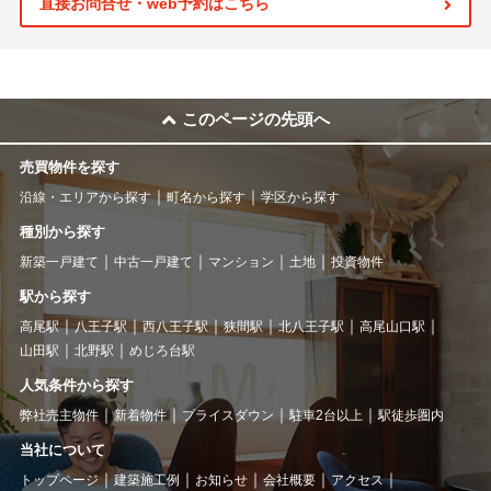
直接お問合せ・web予約はこちら
このページの先頭へ
売買物件を探す
沿線・エリアから探す
町名から探す
学区から探す
種別から探す
新築一戸建て
中古一戸建て
マンション
土地
投資物件
駅から探す
高尾駅
八王子駅
西八王子駅
狭間駅
北八王子駅
高尾山口駅
山田駅
北野駅
めじろ台駅
人気条件から探す
弊社売主物件
新着物件
プライスダウン
駐車2台以上
駅徒歩圏内
当社について
トップページ
建築施工例
お知らせ
会社概要
アクセス