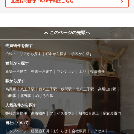
直接お問合せ・web予約はこちら
このページの先頭へ
売買物件を探す
沿線・エリアから探す
町名から探す
学区から探す
種別から探す
新築一戸建て
中古一戸建て
マンション
土地
投資物件
駅から探す
高尾駅
八王子駅
西八王子駅
狭間駅
北八王子駅
高尾山口駅
山田駅
北野駅
めじろ台駅
人気条件から探す
弊社売主物件
新着物件
プライスダウン
駐車2台以上
駅徒歩圏内
当社について
トップページ
建築施工例
お知らせ
会社概要
アクセス