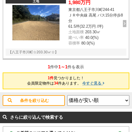
土地
1,980万円
東京都八王子市川町244-41
ＪＲ中央線 高尾 バス15分停歩8
分
61.5坪(32.2万円 /坪)
土地面積
203.30㎡
建ぺい率
40.0(%)
容積率
80.0(%)
【八王子市川町☆203.30㎡☆】
1
1～1
件中
件を表示
1件
見つかりました！
会員限定物件は
34
件あります。
今すぐ見る
条件を絞り込む
さらに絞り込んで検索する