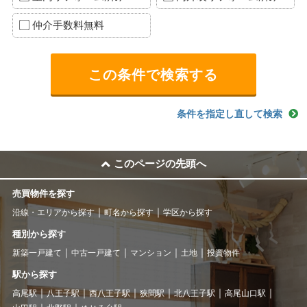
仲介手数料無料
条件を指定し直して検索
このページの先頭へ
売買物件を探す
沿線・エリアから探す
町名から探す
学区から探す
種別から探す
新築一戸建て
中古一戸建て
マンション
土地
投資物件
駅から探す
高尾駅
八王子駅
西八王子駅
狭間駅
北八王子駅
高尾山口駅