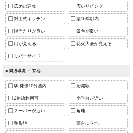
広めの建物
広いリビング
対面式キッチン
築10年以内
陽当たりが良い
景色が良い
山が見える
花火大会が見える
リバーサイド
■ 周辺環境 ・ 立地
駅 徒歩10分圏内
始発駅
2路線利用可
小学校が近い
スーパーが近い
角地
整形地
高台に立地