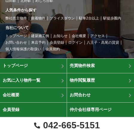
山田駅
北野駅
めじろ台駅
人気条件から探す
弊社売主物件
新着物件
プライスダウン
駐車2台以上
駅徒歩圏内
当社について
トップページ
建築施工例
お知らせ
会社概要
アクセス
お問い合わせ
来店予約
会員登録
ログイン
八王子・高尾の賃貸
個人情報保護の取扱い
会員規約
トップページ
売買物件検索
お気に入り物件一覧
物件閲覧履歴
会社概要
お問合わせ
会員登録
仲介会社様専用ページ
042-665-5151