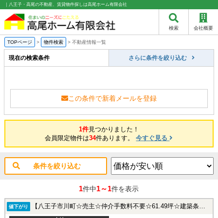
｜八王子・高尾の不動産、賃貸物件探しは高尾ホーム有限会社
検索
会社概要
TOPページ
>
物件検索
>
不動産情報一覧
現在の検索条件
さらに条件を絞り込む
この条件で新着メールを登録
1件
見つかりました！
会員限定物件は
34
件あります。
今すぐ見る
条件を絞り込む
1
1～1
件中
件を表示
【八王子市川町☆売主☆仲介手数料不要☆61.49坪☆建築条件無し◎】 八王子市川町244-41の土地
値下がり