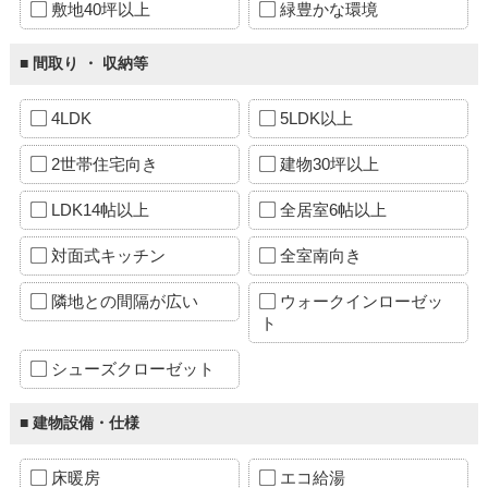
敷地40坪以上
緑豊かな環境
■ 間取り ・ 収納等
4LDK
5LDK以上
2世帯住宅向き
建物30坪以上
LDK14帖以上
全居室6帖以上
対面式キッチン
全室南向き
隣地との間隔が広い
ウォークインローゼッ
ト
シューズクローゼット
■ 建物設備・仕様
床暖房
エコ給湯