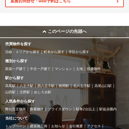
直接お問合せ・web予約はこちら
このページの先頭へ
売買物件を探す
沿線・エリアから探す
町名から探す
学区から探す
種別から探す
新築一戸建て
中古一戸建て
マンション
土地
投資物件
駅から探す
高尾駅
八王子駅
西八王子駅
狭間駅
北八王子駅
高尾山口駅
山田駅
北野駅
めじろ台駅
人気条件から探す
弊社売主物件
新着物件
プライスダウン
駐車2台以上
駅徒歩圏内
当社について
トップページ
建築施工例
お知らせ
会社概要
アクセス