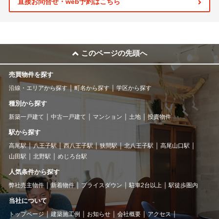
直接お問合せ・web予約はこちら
このページの先頭へ
売買物件を探す
沿線・エリアから探す
町名から探す
学区から探す
種別から探す
新築一戸建て
中古一戸建て
マンション
土地
投資物件
駅から探す
高尾駅
八王子駅
西八王子駅
狭間駅
北八王子駅
高尾山口駅
山田駅
北野駅
めじろ台駅
人気条件から探す
弊社売主物件
新着物件
プライスダウン
駐車2台以上
駅徒歩圏内
当社について
トップページ
建築施工例
お知らせ
会社概要
アクセス