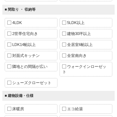
■ 間取り ・ 収納等
4LDK
5LDK以上
2世帯住宅向き
建物30坪以上
LDK14帖以上
全居室6帖以上
対面式キッチン
全室南向き
隣地との間隔が広い
ウォークインローゼッ
ト
シューズクローゼット
■ 建物設備・仕様
床暖房
エコ給湯