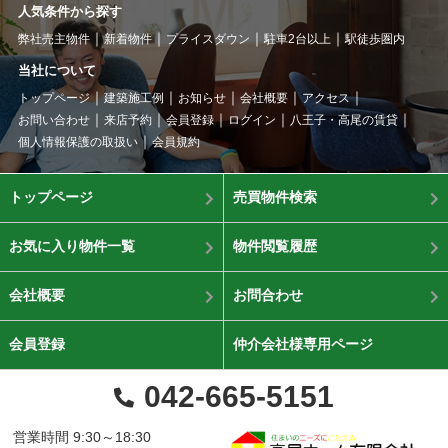
人気条件から探す
弊社売主物件
新着物件
プライスダウン
駐車2台以上
駅徒歩圏内
当社について
トップページ
建築施工例
お知らせ
会社概要
アクセス
お問い合わせ
来店予約
会員登録
ログイン
八王子・高尾の賃貸
個人情報保護の取扱い
会員規約
トップページ
売買物件検索
お気に入り物件一覧
物件閲覧履歴
会社概要
お問合わせ
会員登録
仲介会社様専用ページ
042-665-5151
営業時間 9:30～18:30