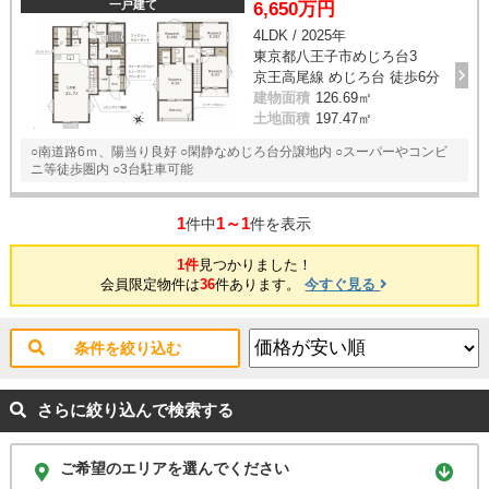
一戸建て
6,650万円
4LDK / 2025年
東京都八王子市めじろ台3
京王高尾線 めじろ台 徒歩6分
建物面積
126.69㎡
土地面積
197.47㎡
○南道路6ｍ、陽当り良好 ○閑静なめじろ台分譲地内 ○スーパーやコンビ
ニ等徒歩圏内 ○3台駐車可能
1
1～1
件中
件を表示
1件
見つかりました！
会員限定物件は
36
件あります。
今すぐ見る
条件を絞り込む
さらに絞り込んで検索する
ご希望のエリアを選んでください