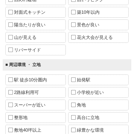
対面式キッチン
築10年以内
陽当たりが良い
景色が良い
山が見える
花火大会が見える
リバーサイド
■ 周辺環境 ・ 立地
駅 徒歩10分圏内
始発駅
2路線利用可
小学校が近い
スーパーが近い
角地
整形地
高台に立地
敷地40坪以上
緑豊かな環境