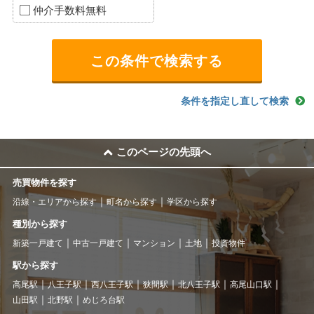
仲介手数料無料
条件を指定し直して検索
このページの先頭へ
売買物件を探す
沿線・エリアから探す
町名から探す
学区から探す
種別から探す
新築一戸建て
中古一戸建て
マンション
土地
投資物件
駅から探す
高尾駅
八王子駅
西八王子駅
狭間駅
北八王子駅
高尾山口駅
山田駅
北野駅
めじろ台駅