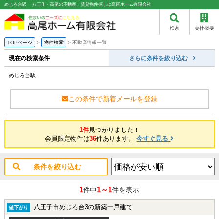
めじろ台駅 ｜八王子・高尾の不動産、賃貸物件探しは高尾ホーム有限会社
検索
会社概要
TOPページ
>
物件検索
>
不動産情報一覧
現在の検索条件
さらに条件を絞り込む
めじろ台駅
この条件で新着メールを登録
1件
見つかりました！
会員限定物件は
36
件あります。
今すぐ見る
条件を絞り込む
1
1～1
件中
件を表示
八王子市めじろ台3の新築一戸建て
値下がり