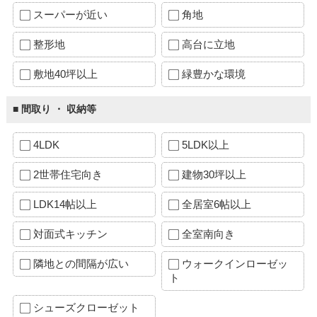
スーパーが近い
角地
整形地
高台に立地
敷地40坪以上
緑豊かな環境
■ 間取り ・ 収納等
4LDK
5LDK以上
2世帯住宅向き
建物30坪以上
LDK14帖以上
全居室6帖以上
対面式キッチン
全室南向き
隣地との間隔が広い
ウォークインローゼッ
ト
シューズクローゼット