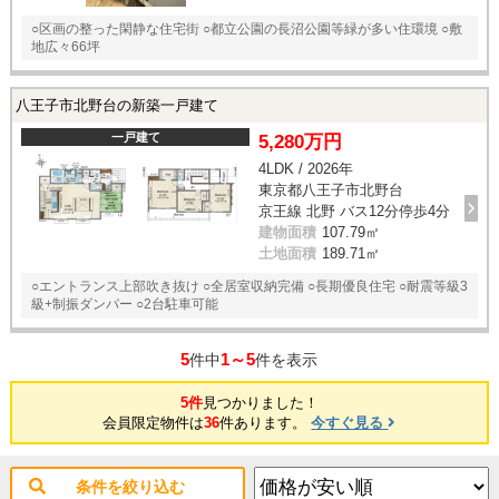
○区画の整った閑静な住宅街 ○都立公園の長沼公園等緑が多い住環境 ○敷
地広々66坪
八王子市北野台の新築一戸建て
一戸建て
5,280万円
4LDK / 2026年
東京都八王子市北野台
京王線 北野 バス12分停歩4分
建物面積
107.79㎡
土地面積
189.71㎡
○エントランス上部吹き抜け ○全居室収納完備 ○長期優良住宅 ○耐震等級3
級+制振ダンパー ○2台駐車可能
5
1～5
件中
件を表示
5件
見つかりました！
会員限定物件は
36
件あります。
今すぐ見る
条件を絞り込む