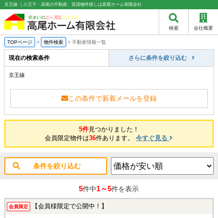
京王線 ｜八王子・高尾の不動産、賃貸物件探しは高尾ホーム有限会社
検索
会社概要
TOPページ
>
物件検索
>
不動産情報一覧
現在の検索条件
さらに条件を絞り込む
京王線
この条件で新着メールを登録
5件
見つかりました！
会員限定物件は
36
件あります。
今すぐ見る
条件を絞り込む
5
1～5
件中
件を表示
【会員様限定で公開中！】
会員限定