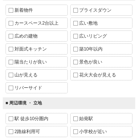
新着物件
プライスダウン
カースペース2台以上
広い敷地
広めの建物
広いリビング
対面式キッチン
築10年以内
陽当たりが良い
景色が良い
山が見える
花火大会が見える
リバーサイド
■ 周辺環境 ・ 立地
駅 徒歩10分圏内
始発駅
2路線利用可
小学校が近い