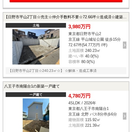
【日野市平山2丁目☆売主☆仲介手数料不要☆72.66坪☆造成済☆建築条件無し◎】 日野市平山2の土地
土地
3,980万円
東京都日野市平山2
京王線 平山城址公園 徒歩15分
72.67坪(54.77万円 /坪)
土地面積
240.23㎡
建ぺい率
40.0(%)
容積率
80.0(%)
【日野市平山2丁目☆240.23㎡☆】 ☆解体・造成工事済
八王子市南陽台1の新築一戸建て
一戸建て
4,780万円
4SLDK / 2026年
東京都八王子市南陽台1
京王線 北野 バス8分停歩6分
建物面積
115.92㎡
土地面積
221.39㎡