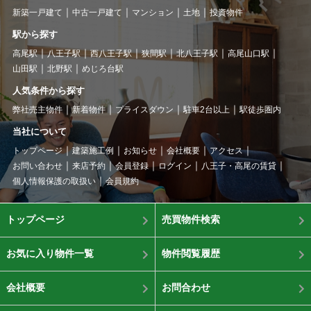
新築一戸建て
中古一戸建て
マンション
土地
投資物件
駅から探す
高尾駅
八王子駅
西八王子駅
狭間駅
北八王子駅
高尾山口駅
山田駅
北野駅
めじろ台駅
人気条件から探す
弊社売主物件
新着物件
プライスダウン
駐車2台以上
駅徒歩圏内
当社について
トップページ
建築施工例
お知らせ
会社概要
アクセス
お問い合わせ
来店予約
会員登録
ログイン
八王子・高尾の賃貸
個人情報保護の取扱い
会員規約
トップページ
売買物件検索
お気に入り物件一覧
物件閲覧履歴
会社概要
お問合わせ