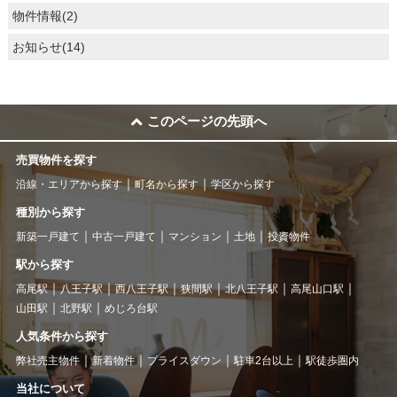
物件情報(2)
お知らせ(14)
このページの先頭へ
売買物件を探す
沿線・エリアから探す
町名から探す
学区から探す
種別から探す
新築一戸建て
中古一戸建て
マンション
土地
投資物件
駅から探す
高尾駅
八王子駅
西八王子駅
狭間駅
北八王子駅
高尾山口駅
山田駅
北野駅
めじろ台駅
人気条件から探す
弊社売主物件
新着物件
プライスダウン
駐車2台以上
駅徒歩圏内
当社について