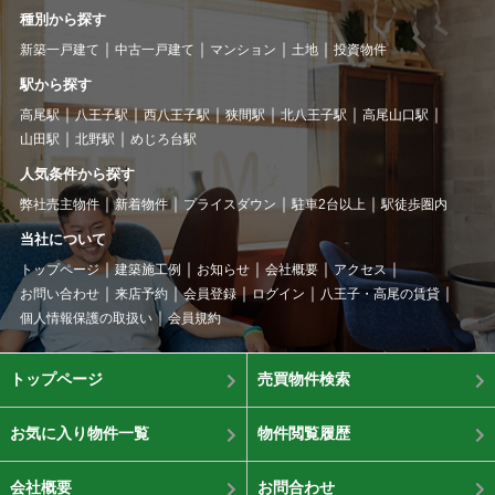
種別から探す
新築一戸建て
中古一戸建て
マンション
土地
投資物件
駅から探す
高尾駅
八王子駅
西八王子駅
狭間駅
北八王子駅
高尾山口駅
山田駅
北野駅
めじろ台駅
人気条件から探す
弊社売主物件
新着物件
プライスダウン
駐車2台以上
駅徒歩圏内
当社について
トップページ
建築施工例
お知らせ
会社概要
アクセス
お問い合わせ
来店予約
会員登録
ログイン
八王子・高尾の賃貸
個人情報保護の取扱い
会員規約
トップページ
売買物件検索
お気に入り物件一覧
物件閲覧履歴
会社概要
お問合わせ