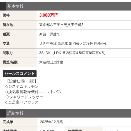
基本情報
3,080万円
価格
所在地
東京都八王子市元八王子町2
種類
新築一戸建て
交通
ＪＲ中央線 高尾駅 出羽橋 バス8分 停歩4分
間取り
3SLDK（LDK15.2/洋室4.5/洋室8/洋室4.5）
構造/階数
木造/地上2階建
セールスコメント
【設備仕様(一部)】
◇システムキッチン
◇換気暖房乾燥機付ユニットバス
◇シャワードレッサー
◇全居室ペアガラス
詳細情報
完成年
2025年12月築