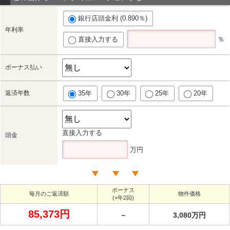
銀行店頭金利 (0.890％)
年利率
直接入力する
％
ボーナス払い
返済年数
35年
30年
25年
20年
直接入力する
頭金
万円
ボーナス
毎月のご返済額
物件価格
(×年2回)
85,373円
－
3,080万円