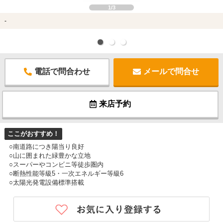
1/3
-
電話で問合わせ
メールで問合せ
来店予約
ここがおすすめ！
○南道路につき陽当り良好
○山に囲まれた緑豊かな立地
○スーパーやコンビニ等徒歩圏内
○断熱性能等級5・一次エネルギー等級6
○太陽光発電設備標準搭載