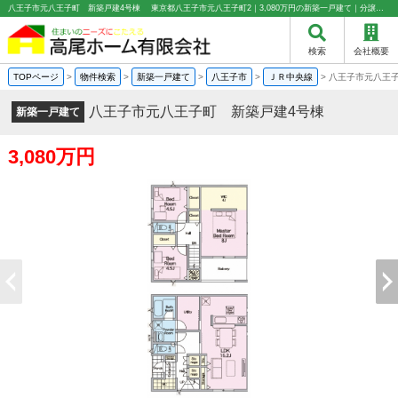
八王子市元八王子町 新築戸建4号棟 東京都八王子市元八王子町2｜3,080万円の新築一戸建て｜分譲住宅や新築物件｜高尾ホーム有限会社
検索
会社概要
TOPページ
>
物件検索
>
新築一戸建て
>
八王子市
>
ＪＲ中央線
>
八王子市元八王
八王子市元八王子町 新築戸建4号棟
新築一戸建て
3,080万円