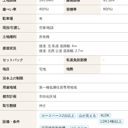
土地面積
145.04m²
建物面積
95.58㎡
40(%)
80(%)
建ぺい率
容積率
駐車場
有
現況/引渡し
空家/相談
土地権利
所有権
接道: 北 私道 道路幅: 4ｍ
接道状況
接道: 北西 公道 道路幅: 2.7ｍ
-
-
セットバック
私道負担面積
地目
宅地
地勢
法令上の制限
用途地域
第一種低層住居専用地域
都市計画
市街化区域
取引態様
仲介
4LDK
カースペース2台以上
山が見える
LDK14帖以上
設備・条件