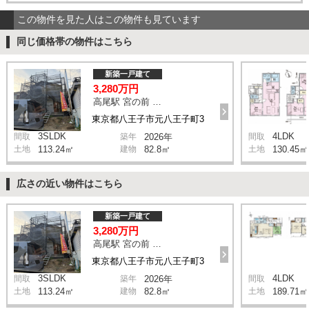
この物件を見た人はこの物件も見ています
同じ価格帯の物件はこちら
新築一戸建て
3,280万円
高尾駅 宮の前 バス4分 停歩8分
東京都八王子市元八王子町3
3SLDK
4LDK
間取
築年
2026年
間取
土地
113.24㎡
建物
82.8㎡
土地
130.45㎡
広さの近い物件はこちら
新築一戸建て
3,280万円
高尾駅 宮の前 バス4分 停歩8分
東京都八王子市元八王子町3
3SLDK
4LDK
間取
築年
2026年
間取
土地
113.24㎡
建物
82.8㎡
土地
189.71㎡