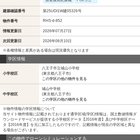
浴室換気乾燥機
バルコニー
建築確認番号
第25UDI1W建05326号
RHS-d-852
物件番号
情報更新日
2026年07月27日
次回更新日
2026年08月10日
※各種情報と差異がある場合は現況優先となります
学区情報
八王子市立城山小学校
小学校区
(東京都八王子市)
この学区の他の物件を見る
城山中学校
中学校区
(東京都八王子市)
この学区の他の物件を見る
※物件情報の学区情報について
当サイト物件情報に記載されております通学区域(学区)情報は、国土数値情報ダ
ウンロードサービスが提供する小学校区データ【2016年度】及び中学校区デー
タ【2016年度】を元に加工したものですので、記載情報が現在の学区域と異な
る場合がございます。
この物件でローンシミュレーションする