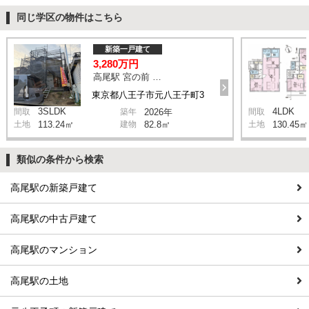
同じ学区の物件はこちら
新築一戸建て
3,280万円
高尾駅 宮の前 バス4分 停歩8分
東京都八王子市元八王子町3
3SLDK
4LDK
間取
築年
2026年
間取
土地
113.24㎡
建物
82.8㎡
土地
130.45㎡
類似の条件から検索
高尾駅の新築戸建て
高尾駅の中古戸建て
高尾駅のマンション
高尾駅の土地