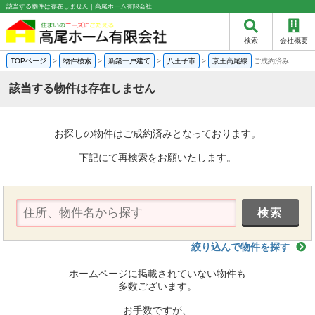
該当する物件は存在しません｜高尾ホーム有限会社
検索
会社概要
TOPページ
>
物件検索
>
新築一戸建て
>
八王子市
>
京王高尾線
ご成約済み
該当する物件は存在しません
お探しの物件はご成約済みとなっております。
下記にて再検索をお願いたします。
絞り込んで物件を探す
ホームページに掲載されていない物件も
多数ございます。
お手数ですが、