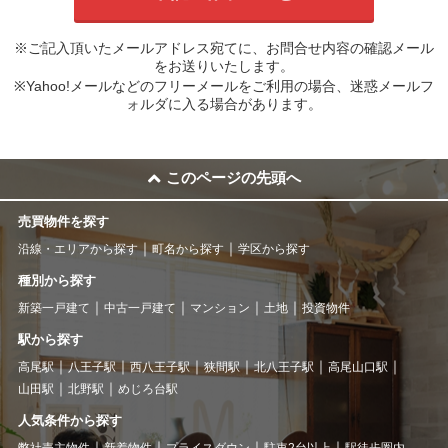
※ご記入頂いたメールアドレス宛てに、お問合せ内容の確認メール
をお送りいたします。
※Yahoo!メールなどのフリーメールをご利用の場合、迷惑メールフ
ォルダに入る場合があります。
このページの先頭へ
売買物件を探す
沿線・エリアから探す
町名から探す
学区から探す
種別から探す
新築一戸建て
中古一戸建て
マンション
土地
投資物件
駅から探す
高尾駅
八王子駅
西八王子駅
狭間駅
北八王子駅
高尾山口駅
山田駅
北野駅
めじろ台駅
人気条件から探す
弊社売主物件
新着物件
プライスダウン
駐車2台以上
駅徒歩圏内