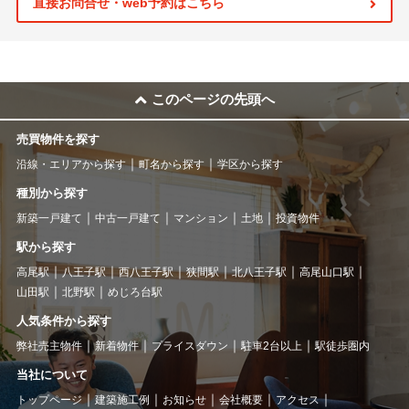
直接お問合せ・web予約はこちら
このページの先頭へ
売買物件を探す
沿線・エリアから探す
町名から探す
学区から探す
種別から探す
新築一戸建て
中古一戸建て
マンション
土地
投資物件
駅から探す
高尾駅
八王子駅
西八王子駅
狭間駅
北八王子駅
高尾山口駅
山田駅
北野駅
めじろ台駅
人気条件から探す
弊社売主物件
新着物件
プライスダウン
駐車2台以上
駅徒歩圏内
当社について
トップページ
建築施工例
お知らせ
会社概要
アクセス