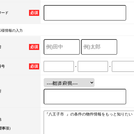
必須
ワード
客様情報の入力
必須
前
-
-
必須
番号
所
他
望事項）