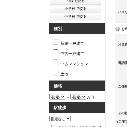
パス
種別
お
新築一戸建て
お名
中古一戸建て
電話
中古マンション
土地
価格
ご住
～
万円
駅徒歩
その
（ご要