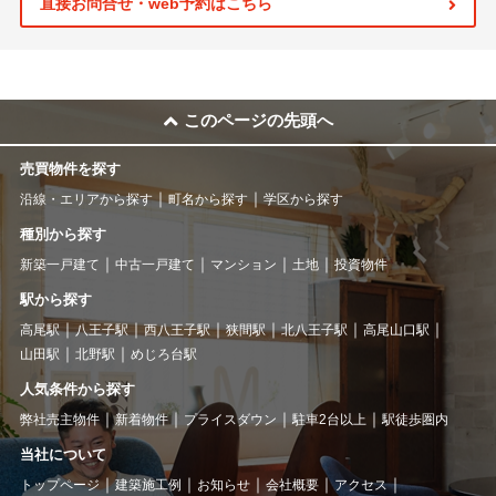
直接お問合せ・web予約はこちら
このページの先頭へ
売買物件を探す
沿線・エリアから探す
町名から探す
学区から探す
種別から探す
新築一戸建て
中古一戸建て
マンション
土地
投資物件
駅から探す
高尾駅
八王子駅
西八王子駅
狭間駅
北八王子駅
高尾山口駅
山田駅
北野駅
めじろ台駅
人気条件から探す
弊社売主物件
新着物件
プライスダウン
駐車2台以上
駅徒歩圏内
当社について
トップページ
建築施工例
お知らせ
会社概要
アクセス